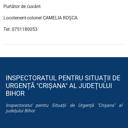
Purtător de cuvânt
Locotenent-colonel CAMELIA ROŞCA
Tel: 0751180053
INSPECTORATUL PENTRU SITUAȚII DE
URGENȚĂ "CRIȘANA" AL JUDEȚULUI
BIHOR
Inspectoratul pentru Situații de Urgență "Crișana" al
județului Bihor