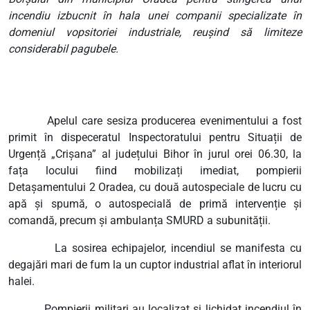
incendiu izbucnit în hala unei companii specializate în
domeniul vopsitoriei industriale, reușind să limiteze
considerabil pagubele.
Apelul care sesiza producerea evenimentului a fost
primit în dispeceratul Inspectoratului pentru Situații de
Urgență „Crișana” al județului Bihor în jurul orei 06.30, la
fața locului fiind mobilizați imediat, pompierii
Detașamentului 2 Oradea, cu două autospeciale de lucru cu
apă și spumă, o autospecială de primă intervenție și
comandă, precum și ambulanța SMURD a subunității.
La sosirea echipajelor, incendiul se manifesta cu
degajări mari de fum la un cuptor industrial aflat în interiorul
halei.
Pompierii militari au localizat și lichidat incendiul în