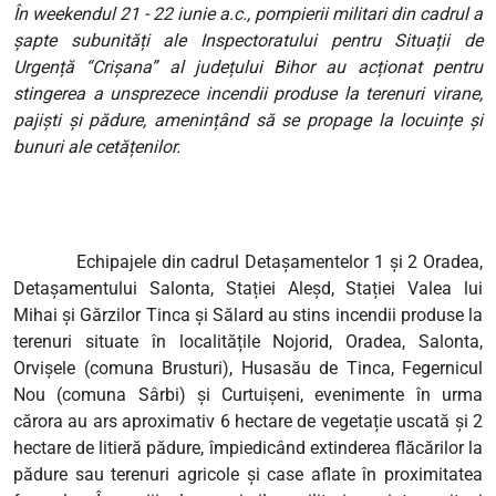
În weekendul 21 - 22 iunie a.c., pompierii militari din cadrul a
șapte subunități ale Inspectoratului pentru Situații de
Urgență “Crișana” al județului Bihor au acționat pentru
stingerea a unsprezece incendii produse la terenuri virane,
pajiști și pădure, amenințând să se propage la locuințe și
bunuri ale cetățenilor.
Echipajele din cadrul Detașamentelor 1 și 2 Oradea,
Detașamentului Salonta, Stației Aleșd, Stației Valea lui
Mihai și Gărzilor Tinca și Sălard au stins incendii produse la
terenuri situate în localitățile Nojorid, Oradea, Salonta,
Orvișele (comuna Brusturi), Husasău de Tinca, Fegernicul
Nou (comuna Sârbi) și Curtuișeni, evenimente în urma
cărora au ars aproximativ 6 hectare de vegetație uscată și 2
hectare de litieră pădure, împiedicând extinderea flăcărilor la
pădure sau terenuri agricole și case aflate în proximitatea