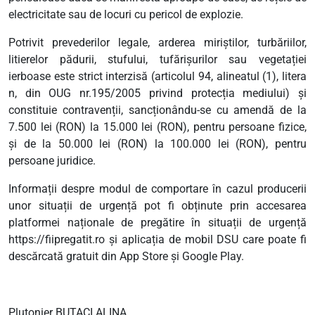
electricitate sau de locuri cu pericol de explozie.
Potrivit prevederilor legale, arderea miriștilor, turbăriilor,
litierelor pădurii, stufului, tufărișurilor sau vegetației
ierboase este strict interzisă (articolul 94, alineatul (1), litera
n, din OUG nr.195/2005 privind protecția mediului) și
constituie contravenții, sancționându-se cu amendă de la
7.500 lei (RON) la 15.000 lei (RON), pentru persoane fizice,
și de la 50.000 lei (RON) la 100.000 lei (RON), pentru
persoane juridice.
Informații despre modul de comportare în cazul producerii
unor situații de urgență pot fi obținute prin accesarea
platformei naționale de pregătire în situații de urgență
https://fiipregatit.ro și aplicația de mobil DSU care poate fi
descărcată gratuit din App Store și Google Play.
Plutonier BUTACI ALINA