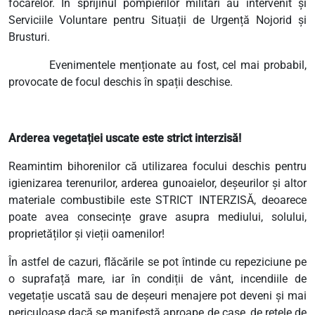
focarelor. În sprijinul pompierilor militari au intervenit și
Serviciile Voluntare pentru Situații de Urgență Nojorid și
Brusturi.
Evenimentele menționate au fost, cel mai probabil,
provocate de focul deschis în spații deschise.
Arderea vegetației uscate este strict interzisă!
Reamintim bihorenilor că utilizarea focului deschis pentru
igienizarea terenurilor, arderea gunoaielor, deșeurilor și altor
materiale combustibile este STRICT INTERZISĂ, deoarece
poate avea consecințe grave asupra mediului, solului,
proprietăților și vieții oamenilor!
În astfel de cazuri, flăcările se pot întinde cu repeziciune pe
o suprafață mare, iar în condiții de vânt, incendiile de
vegetație uscată sau de deșeuri menajere pot deveni și mai
periculoase dacă se manifestă aproape de case, de rețele de